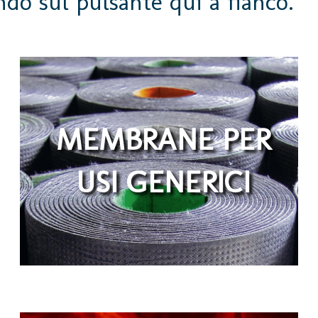
ndo sul pulsante qui a fianco.
PRATIKO P+V
MEMBRANE PER
PARKING
USI GENERICI