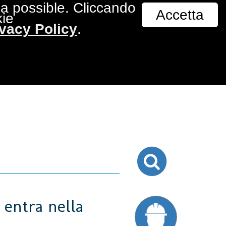
nza possible. Cliccando
Accetta
ITA
Informazioni
Contatti
ENG
kie
ivacy Policy
.
permeabilizzanti e
a entra nella