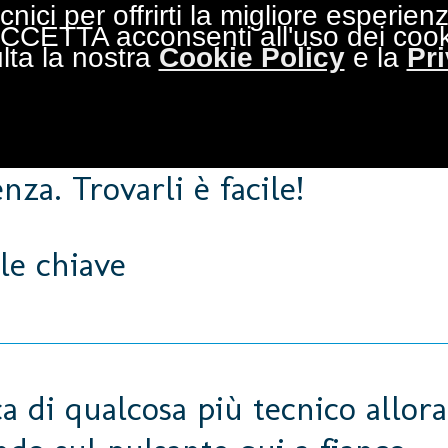
cnici per offrirti la migliore esperie
ACCETTA acconsenti all'uso dei coo
lta la nostra
Cookie Policy
e la
Pr
amma completa di membrane im
nza. Trovarli è facile!
le chiave
ca di qualcosa più tecnico allor